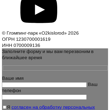
© Глэмпинг-парк «O2kislorod» 2026
ОГРН 1230700001619
ИНН 0700009136
Заполните форму и мы вам перезвоним в
ближайшее время
Ваше имя
Ваш
телефон
Я
согласен на обработку персональных